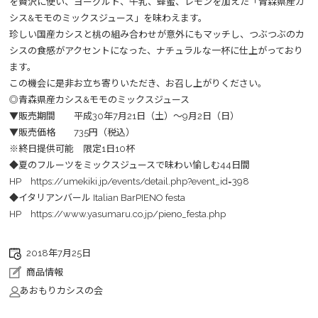
を贅沢に使い、ヨーグルト、牛乳、蜂蜜、レモンを加えた「青森県産カ
シス&モモのミックスジュース」を味わえます。
珍しい国産カシスと桃の組み合わせが意外にもマッチし、つぶつぶのカ
シスの食感がアクセントになった、ナチュラルな一杯に仕上がっており
ます。
この機会に是非お立ち寄りいただき、お召し上がりください。
◎青森県産カシス&モモのミックスジュース
▼販売期間 平成30年7月21日（土）～9月2日（日）
▼販売価格 735円（税込）
※終日提供可能 限定1日10杯
◆夏のフルーツをミックスジュースで味わい愉しむ44日間
HP
https://umekiki.jp/events/detail.php?event_id=398
◆イタリアンバール Italian BarPIENO festa
HP
https://www.yasumaru.co.jp/pieno_festa.php
2018年7月25日
商品情報
あおもりカシスの会