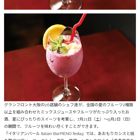
グランフロント大阪の26店舗のシェフ達が、全国の夏のフルーツ2種類
以上を組み合わせたミックスジュースやフルーツがたっぷり入ったお
酒、夏にぴったりのスイーツを考案し、7月21日（土）～9月2日（日）
の期間で、フルーツを味わい尽くすことができます。
『イタリアンバール Italian BarPIENO festa』では、あおもりカシスと桃