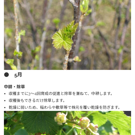
● 5月
中耕・除草
収穫までに3～4回育成の促進と除草を兼ねて、中耕します。
収穫後もできるだけ除草します。
乾燥に弱いため、稲わらや敷草等で株元を覆い乾燥を防ぎます。