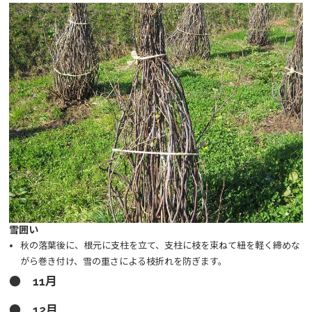
雪囲い
秋の落葉後に、根元に支柱を立て、支柱に枝を束ねて紐を軽く締めな
がら巻き付け、雪の重さによる枝折れを防ぎます。
● 11月
● 12月