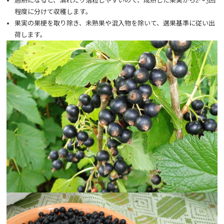
過熱になると、潰れたり落粒しやすいので、成熟した果実から2～3回
程度に分けて収穫します。
果実の果梗を取り除き、未熟果や混入物を除いて、選果基準に従い出
荷します。