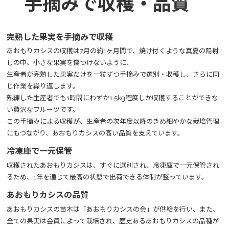
手摘みで収穫・品質
完熟した果実を手摘みで収穫
あおもりカシスの収穫は7月の約1ヶ月間で、焼け付くような真夏の陽射
しの中、小さな果実を傷つけないように、
生産者が​完熟した果実だけを一粒ずつ手摘みで選別・収穫し、さらに同
じ作業を繰り返します。
熟練した生産者でも1時間にわずか1.5kg程度しか収穫することができな
い贅沢なフルーツです。
この手摘みによる収穫が、生産者の次年度以降のきめ細やかな栽培管理
にもつながり、あおもりカシスの高い品質を支えています。
冷凍庫で一元保管
収穫されたあおもりカシスは、すぐに選別され、冷凍庫で一元保管され
るため、1年を通じて最高の状態で出荷できる体制が整っています。
あおもりカシスの品質
あおもりカシスの苗木は「あおもりカシスの会」が供給を行い、また、
全ての果実は会員によって栽培され、歴史あるあおもりカシスの品種が