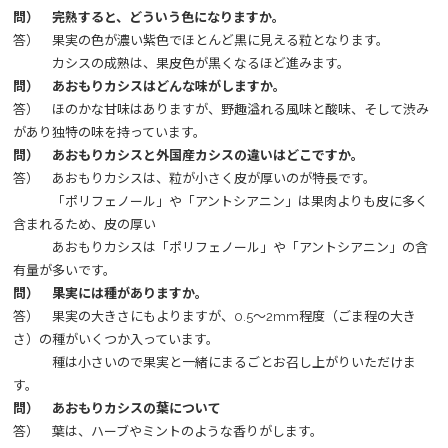
​問） 完熟すると、どういう色になりますか。
答） 果実の色が濃い紫色でほとんど黒に見える粒となります。
カシスの成熟は、果皮色が黒くなるほど進みます。
問） あおもりカシスはどんな味がしますか。
答） ほのかな甘味はありますが、野趣溢れる風味と酸味、そして渋み
があり独特の味を持っています。
​問） あおもりカシスと外国産カシスの違いはどこですか。
答） あおもりカシスは、粒が小さく皮が厚いのが特長です。
「ポリフェノール」や「アントシアニン」は果肉よりも皮に多く
含まれるため、皮の厚い
あおもりカシスは「ポリフェノール」や「アントシアニン」の含
有量が多いです。
問） 果実には種がありますか。
答） 果実の大きさにもよりますが、0.5～2mm程度（ごま程の大き
さ）の種がいくつか入っています。
種は小さいので果実と一緒にまるごとお召し上がりいただけま
す。
問） あおもりカシスの葉について
答） 葉は、ハーブやミントのような香りがします。