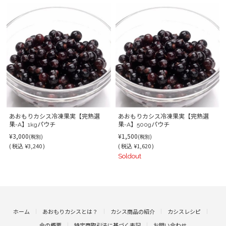
あおもりカシス冷凍果実【完熟選
あおもりカシス冷凍果実【完熟選
果-A】1kgパウチ
果-A】500gパウチ
¥3,000
¥1,500
(税別)
(税別)
(
税込
¥3,240 )
(
税込
¥1,620 )
Soldout
ホーム
あおもりカシスとは？
カシス商品の紹介
カシスレシピ
会の概要
特定商取引法に基づく表記
お問い合わせ