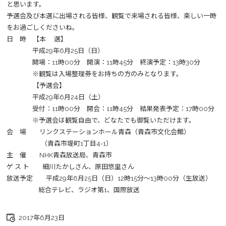
と思います。
予選会及び本選に出場される皆様、観覧で来場される皆様、楽しい一時
をお過ごしくださいね。
日 時 【本 選】
平成29年6月25日（日）
開場：11時00分 開演：11時45分 終演予定：13時30分
※観覧は入場整理券をお持ちの方のみとなります。
【予選会】
平成29年6月24日（土）
受付：11時00分 開会：11時45分 結果発表予定：17時00分
※予選会は観覧自由で、どなたでも御覧いただけます。
会 場 リンクステーションホール青森（青森市文化会館）
（青森市堤町1丁目4-1）
主 催 NHK青森放送局、青森市
ゲ ス ト 細川たかしさん、原田悠里さん
放送予定 平成29年6月25日（日）12時15分～13時00分（生放送）
総合テレビ、ラジオ第1、国際放送
2017年6月23日