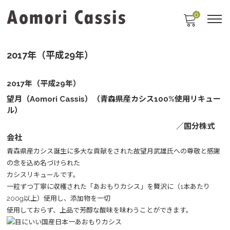
0
2017年（平成29年）
2017年（平成29年）
望月（Aomori
Cassis）（青森県産カシス100%使用リキュー
ル
）
／国分株式
会社
青森県産カシス誕生に多大な貢献をされた故望月武雄氏への尊敬と感謝
の念を込め名づけられた
カシスリキュールです。
一粒ずつ丁寧に収穫された「あおもりカシス」を贅沢に（1本あたり
200g以上）使用し、添加物を一切
使用しておらず、上品で芳醇な酸味を味わうことができます。