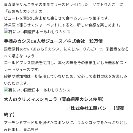
青森県産りんごをそのままフリーズドライにした「ソフトりんご」に
『あおもりカシス』の
ピューレを贅沢に含ませた凍らせて食べるフルーツ菓子です。
冷凍庫で凍らせてシャーベットにすると、新しい食感を楽しめます。
手摘みカシスde人参ジュース／株式会社一粒万倍
国産原料100%（あおもりカシス、にんじん、りんご）で、栄養素をなる
べく壊さないよう
コールドプレス製法を使用し、素材の味をそのまま生かした無添加スト
レートジュースです。
砂糖や添加物は一切使用していないため、安心して素材の味をお楽しみ
いただけます。
大人のクリスマスショコラ（青森県産カシス使用）
／株式会社工藤パン 【販売
終了】
アーモンドプードルを混ぜたスポンジに、ラムシロップをたっぷりとし
み込ませ、青森県産