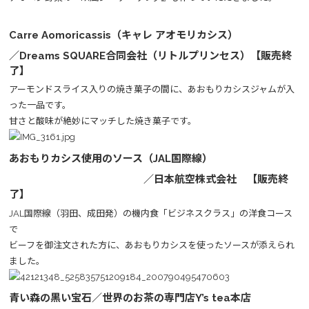
Carre Aomoricassis（キャレ アオモリカシス）
／Dreams SQUARE合同会社（リトルプリンセス）【販売終
了】
​アーモンドスライス入りの焼き菓子の間に、あおもりカシスジャムが入
った一品です。
​​甘さと酸味が絶妙にマッチした焼き菓子です。
あおもりカシス使用のソース（JAL国際線）
／日本航空株式会社 【販売終
了】
JAL国際線（羽田、成田発）の機内食「ビジネスクラス」の洋食コース
で
ビーフを御注文された方に、あおもりカシスを使ったソースが添えられ
ました。
青い森の黒い宝石／世界のお茶の専門店Y’s tea本店