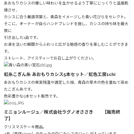
あおもりカシスの優しい味わいを生かせるよう丁寧にじっくりと温風乾
燥させ、
カシスに合う厳選茶葉と、青森をイメージした青い花びらをセレクト。
そこに、オーナーが自らハンドブレンドを施し、カシスの持ち味を最大
限に
引き出した1品です。
お湯を注いだ瞬間からふわっと広がる魅惑の香りを楽しむことができま
す。
ストレート、アイスティーでお召し上がりください。
虹糸こぎん糸 あおもりカシス5本セット／虹色工房1chi
あおもりカシスの果実残渣や選定した枝、青森の草木の色を重ねて染め
たこぎん糸です。
色彩豊かな5本セット販売です。
ミニョンルージュ／株式会社ラグノオささき 【販売終
了】
クリスマスケーキ商品。
4号（直径12cm）のケーキの中にカシスのジュレが入っています。