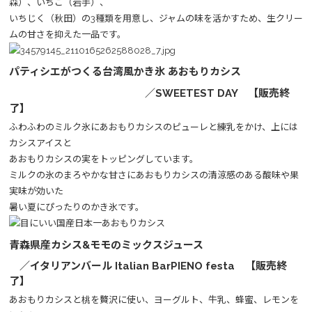
森）、いちご（岩手）、
いちじく（秋田）の3種類を用意し、ジャムの味を活かすため、生クリー
ムの甘さを抑えた一品です。
パティシエがつくる台湾風かき氷 あおもりカシス
／SWEETEST DAY 【販売終
了】
ふわふわのミルク氷にあおもりカシスのピューレと練乳をかけ、上には
カシスアイスと
あおもりカシスの実をトッピングしています。
ミルクの氷のまろやかな甘さにあおもりカシスの清涼感のある酸味や果
実味が効いた
暑い夏にぴったりのかき氷です。
青森県産カシス&モモのミックスジュース
／イタリアンバール Italian BarPIENO festa 【販売終
了】
​あおもりカシスと桃を贅沢に使い、ヨーグルト、牛乳、蜂蜜、レモンを