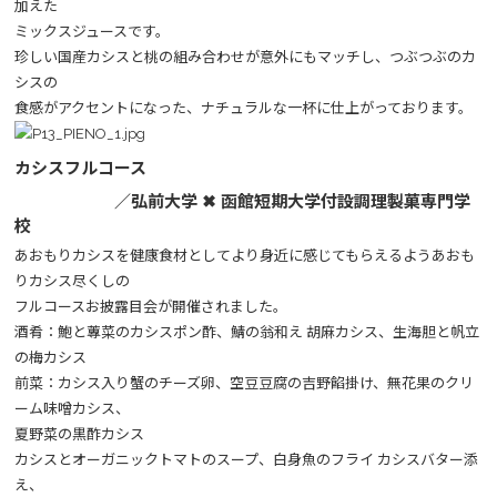
加えた
ミックスジュースです。
珍しい国産カシスと桃の組み合わせが意外にもマッチし、つぶつぶのカ
シスの
食感がアクセントになった、ナチュラルな一杯に仕上がっております。
カシスフルコース
／弘前大学 ✖
函館短期大学付設調理製菓専門学
校
​あおもりカシスを健康食材としてより身近に感じてもらえるようあおも
りカシス尽くしの
フルコースお披露目会が開催されました。
酒肴：鮑と蓴菜のカシスポン酢、鯖の翁和え 胡麻カシス、生海胆と帆立
の梅カシス
前菜：カシス入り蟹のチーズ卵、空豆豆腐の吉野餡掛け、無花果のクリ
ーム味噌カシス、
夏野菜の黒酢カシス
カシスとオーガニックトマトのスープ、白身魚のフライ カシスバター添
え、