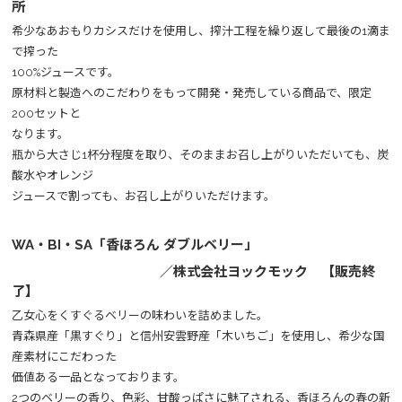
所
希少なあおもりカシスだけを使用し、搾汁工程を繰り返して最後の1滴ま
で搾った
100%ジュースです。
原材料と製造へのこだわりをもって開発・発売している商品で、限定
200セットと
なります。
瓶から大さじ1杯分程度を取り、そのままお召し上がりいただいても、炭
酸水やオレンジ
ジュースで割っても、お召し上がりいただけます。
WA・BI・SA「香ほろん ダブルベリー」
／株式会社ヨックモック 【販売終
了】
乙女心をくすぐるベリーの味わいを詰めました。
青森県産「黒すぐり」と信州安雲野産「木いちご」を使用し、希少な国
産素材にこだわった
価値ある一品となっております。
2つのベリーの香り、色彩、甘酸っぱさに魅了される、香ほろんの春の新