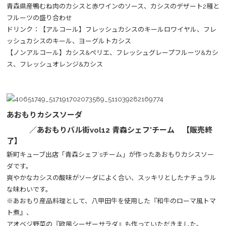
青森県産鴨むね肉のカシスと赤ワインのソース、カシスのデザート2種と
フルーツの盛り合わせ
ドリンク：【アルコール】フレッシュカシスのキールロワイヤル、フレ
ッシュカシスのキール、ヨーグルトカシス
【ノンアルコール】カシス&ペリエ、フレッシュグレープフルーツ&カシ
ス、フレッシュオレンジ&カシス
あおもりカシスソーダ
／あおもりバル街vol12 青森シェフ’チーム 【販売終
了】
​新町キューブ出店「青森シェフ’sチーム」が作ったあおもりカシスソー
ダです。
爽やかなカシスの酸味がソーダによく合い、スッキリとしたナチュラル
な味わいです。
※あおもり産品料理として、八甲田牛を使用した『和牛のローマ風トマ
ト煮』、
アオベジ野菜の『欧風シーザーサラダ』も作っていただきました。