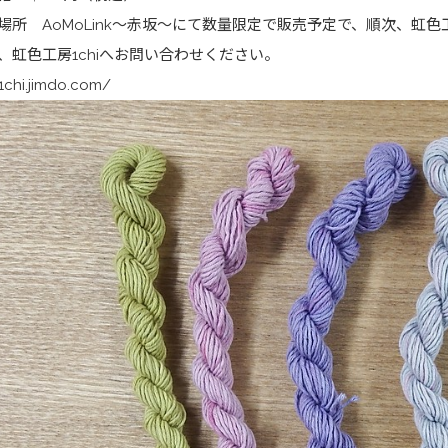
場所 AoMoLink〜赤坂〜にて数量限定で販売予定で、順次、虹色工
、虹色工房1chiへお問い合わせください。
/1chi.jimdo.com/