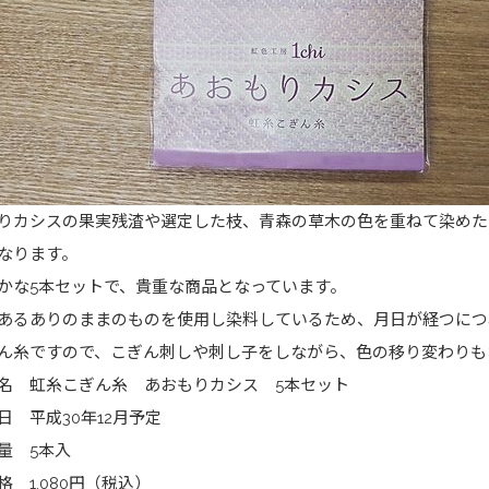
りカシスの果実残渣や選定した枝、青森の草木の色を重ねて染めたこ
なります。
かな5本セットで、貴重な商品となっています。
あるありのままのものを使用し染料しているため、月日が経つにつ
ん糸ですので、こぎん刺しや刺し子をしながら、色の移り変わりも
名 虹糸こぎん糸 あおもりカシス 5本セット
日 平成30年12月予定
量 5本入
格 1,080円（税込）