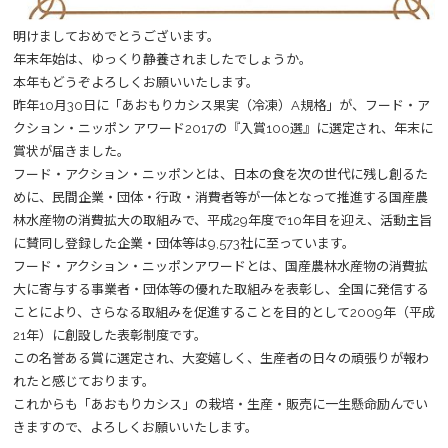
明けましておめでとうございます。
年末年始は、ゆっくり静養されましたでしょうか。
本年もどうぞよろしくお願いいたします。
昨年10月30日に「あおもりカシス果実（冷凍）A規格」が、フード・ア
クション・ニッポン アワード2017の『入賞100選』に選定され、年末に
賞状が届きました。
フード・アクション・ニッポンとは、日本の食を次の世代に残し創るた
めに、民間企業・団体・行政・消費者等が一体となって推進する国産農
林水産物の消費拡大の取組みで、平成29年度で10年目を迎え、活動主旨
に賛同し登録した企業・団体等は9,573社に至っています。
フード・アクション・ニッポンアワードとは、国産農林水産物の消費拡
大に寄与する事業者・団体等の優れた取組みを表彰し、全国に発信する
ことにより、さらなる取組みを促進することを目的として2009年（平成
21年）に創設した表彰制度です。
この名誉ある賞に選定され、大変嬉しく、生産者の日々の頑張りが報わ
れたと感じております。
これからも「あおもりカシス」の栽培・生産・販売に一生懸命励んでい
きますので、よろしくお願いいたします。