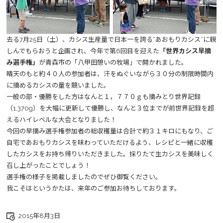
去る7月25日（土）、カシス生産量で日本一を誇る“あおもりカシス”に親
しんでもらおうと企画され、今年で第6回目を迎えた
「世界カシス早摘
み選手権」
が青森市の「八甲田憩いの牧場」で開かれました。
晴天のもと約４０人の参加者は、汗をぬぐいながら３０分の制限時間内
に摘めるカシスの量を競いました。
一般の部・優勝をした方はなんと１，７７０ｇも摘みとり世界記録
（1,370g）を大幅に更新して優勝し、なんと３位までが前世界記録を超
えるハイレベルな大会となりました！
今回の早摘み選手権参加者の総収穫量は合計で約３１キロにもなり、ご
自宅であおもりカシスを味わっていただけるよう、レシピと一緒に収穫
したカシスをお持ち帰りいただきました。採りたて生カシスを美味しく
召し上がったことでしょう！
選手権の様子を掲載しましたのでぜひ御覧ください。
我こそはというかたは、来年のご参加お待ちしております。
2015年8月3日