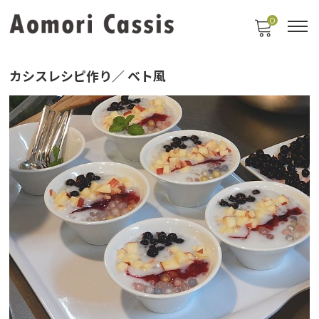
0
カシスレシピ作り／ ベト風